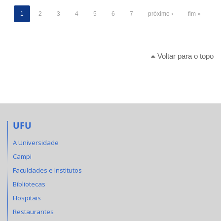
1
2
3
4
5
6
7
próximo ›
fim »
Voltar para o topo
UFU
A Universidade
Campi
Faculdades e Institutos
Bibliotecas
Hospitais
Restaurantes