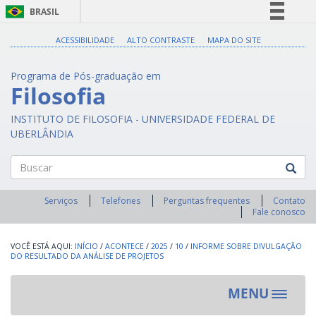
BRASIL
Simplifique!
ACESSIBILIDADE
ALTO CONTRASTE
MAPA DO SITE
Comunica BR
Programa de Pós-graduação em
Participe
Filosofia
Acesso à informação
INSTITUTO DE FILOSOFIA - UNIVERSIDADE FEDERAL DE
Legislação
UBERLÂNDIA
Canais
Buscar
Serviços
Telefones
Perguntas frequentes
Contato
Fale conosco
INÍCIO
/
ACONTECE
/
2025
/
10
/
INFORME SOBRE DIVULGAÇÃO
DO RESULTADO DA ANÁLISE DE PROJETOS
MENU
Toggle
navigat