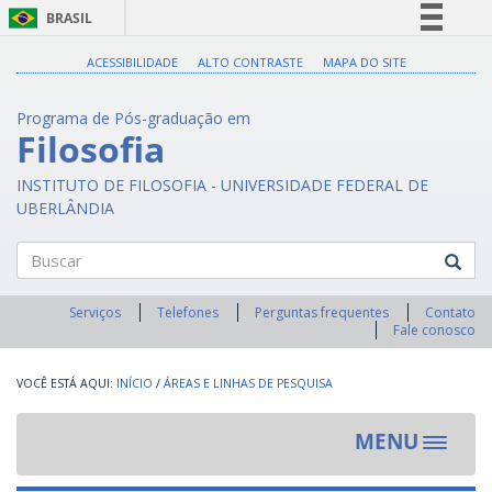
BRASIL
Simplifique!
ACESSIBILIDADE
ALTO CONTRASTE
MAPA DO SITE
Comunica BR
Programa de Pós-graduação em
Participe
Filosofia
Acesso à informação
INSTITUTO DE FILOSOFIA - UNIVERSIDADE FEDERAL DE
Legislação
UBERLÂNDIA
Canais
Buscar
Serviços
Telefones
Perguntas frequentes
Contato
Fale conosco
INÍCIO
/
ÁREAS E LINHAS DE PESQUISA
MENU
Toggle
navigat