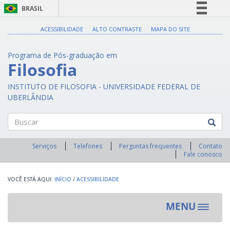
BRASIL
Simplifique!
ACESSIBILIDADE
ALTO CONTRASTE
MAPA DO SITE
Comunica BR
Programa de Pós-graduação em
Participe
Filosofia
Acesso à informação
INSTITUTO DE FILOSOFIA - UNIVERSIDADE FEDERAL DE
Legislação
UBERLÂNDIA
Canais
Buscar
Serviços
Telefones
Perguntas frequentes
Contato
Fale conosco
INÍCIO
/
ACESSIBILIDADE
MENU
Toggle
navigat