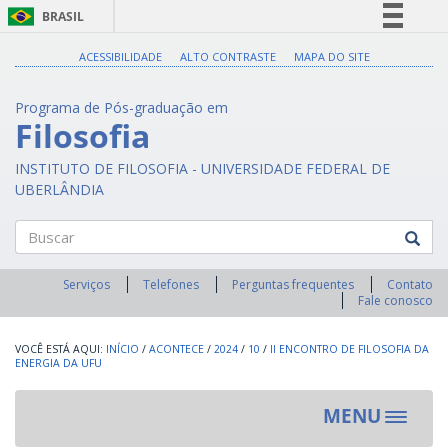
BRASIL
Simplifique!
ACESSIBILIDADE
ALTO CONTRASTE
MAPA DO SITE
Comunica BR
Programa de Pós-graduação em
Participe
Filosofia
Acesso à informação
INSTITUTO DE FILOSOFIA - UNIVERSIDADE FEDERAL DE
Legislação
UBERLÂNDIA
Canais
Buscar
Serviços
Telefones
Perguntas frequentes
Contato
Fale conosco
INÍCIO
/
ACONTECE
/
2024
/
10
/
II ENCONTRO DE FILOSOFIA DA
ENERGIA DA UFU
MENU
Toggle
navigat