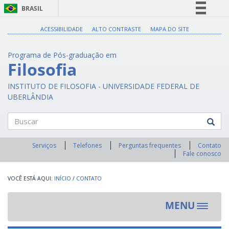
BRASIL
Simplifique!
ACESSIBILIDADE
ALTO CONTRASTE
MAPA DO SITE
Comunica BR
Programa de Pós-graduação em
Participe
Filosofia
Acesso à informação
INSTITUTO DE FILOSOFIA - UNIVERSIDADE FEDERAL DE
Legislação
UBERLÂNDIA
Canais
Buscar
Serviços
Telefones
Perguntas frequentes
Contato
Fale conosco
INÍCIO
/
CONTATO
MENU
Toggle
navigat