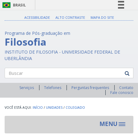
BRASIL
Simplifique!
ACESSIBILIDADE
ALTO CONTRASTE
MAPA DO SITE
Comunica BR
Programa de Pós-graduação em
Participe
Filosofia
Acesso à informação
INSTITUTO DE FILOSOFIA - UNIVERSIDADE FEDERAL DE
Legislação
UBERLÂNDIA
Canais
Buscar
Serviços
Telefones
Perguntas frequentes
Contato
Fale conosco
INÍCIO
/
UNIDADES
/
COLEGIADO
MENU
Toggle
navigat