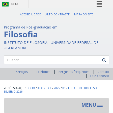
BRASIL
Simplifique!
ACESSIBILIDADE
ALTO CONTRASTE
MAPA DO SITE
Comunica BR
Programa de Pós-graduação em
Participe
Filosofia
Acesso à informação
INSTITUTO DE FILOSOFIA - UNIVERSIDADE FEDERAL DE
Legislação
UBERLÂNDIA
Canais
Buscar
Serviços
Telefones
Perguntas frequentes
Contato
Fale conosco
INÍCIO
/
ACONTECE
/
2025
/
09
/
EDITAL DO PROCESSO
SELETIVO 2026
MENU
Toggle
navigat