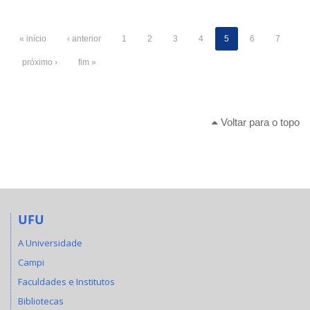
« início
‹ anterior
1
2
3
4
5
6
7
próximo ›
fim »
Voltar para o topo
UFU
A Universidade
Campi
Faculdades e Institutos
Bibliotecas