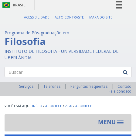
BRASIL
Simplifique!
ACESSIBILIDADE
ALTO CONTRASTE
MAPA DO SITE
Comunica BR
Programa de Pós-graduação em
Participe
Filosofia
Acesso à informação
INSTITUTO DE FILOSOFIA - UNIVERSIDADE FEDERAL DE
Legislação
UBERLÂNDIA
Canais
Buscar
Serviços
Telefones
Perguntas frequentes
Contato
Fale conosco
INÍCIO
/
ACONTECE
/
2020
/
ACONTECE
MENU
Toggle
navigat