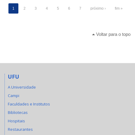
1
2
3
4
5
6
7
próximo ›
fim »
Voltar para o topo
UFU
A Universidade
Campi
Faculdades e Institutos
Bibliotecas
Hospitais
Restaurantes