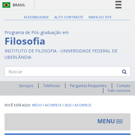
BRASIL
Simplifique!
ACESSIBILIDADE
ALTO CONTRASTE
MAPA DO SITE
Comunica BR
Programa de Pós-graduação em
Participe
Filosofia
Acesso à informação
INSTITUTO DE FILOSOFIA - UNIVERSIDADE FEDERAL DE
Legislação
UBERLÂNDIA
Canais
Buscar
Serviços
Telefones
Perguntas frequentes
Contato
Fale conosco
INÍCIO
/
ACONTECE
/
2025
/
ACONTECE
MENU
Toggle
navigat