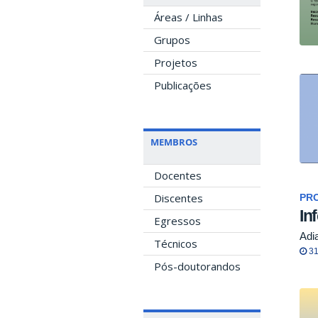
Áreas / Linhas
Grupos
Projetos
Publicações
MEMBROS
Docentes
Discentes
PRO
In
Egressos
Adi
Técnicos
31
Pós-doutorandos