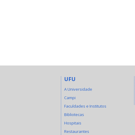
UFU
A Universidade
Campi
Faculdades e Institutos
Bibliotecas
Hospitais
Restaurantes