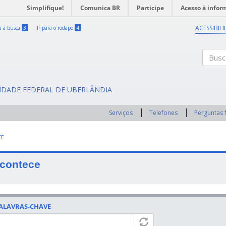
Simplifique!
Comunica BR
Participe
Acesso à infor
ACESSIBIL
ra a busca
3
Ir para o rodapé
4
Buscar
SIDADE FEDERAL DE UBERLÂNDIA
Serviços
Telefones
Perguntas 
CE
contece
ALAVRAS-CHAVE