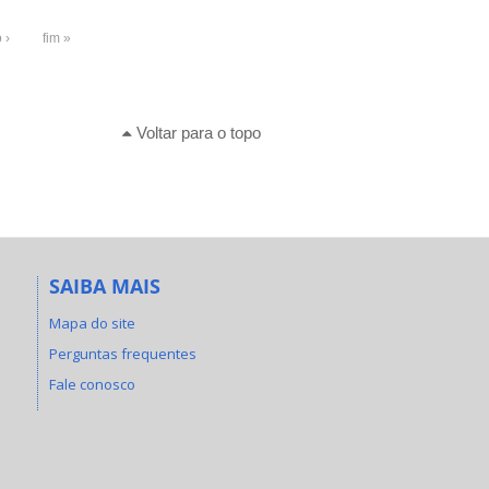
 ›
fim »
Voltar para o topo
SAIBA MAIS
Mapa do site
Perguntas frequentes
Fale conosco