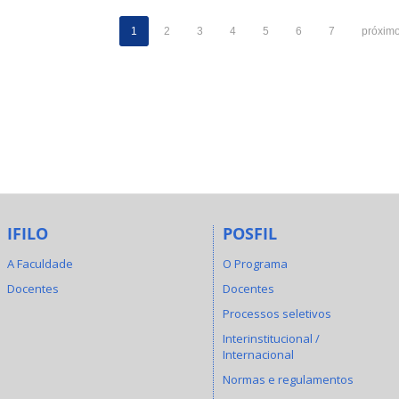
1
2
3
4
5
6
7
próximo
IFILO
POSFIL
A Faculdade
O Programa
Docentes
Docentes
Processos seletivos
Interinstitucional /
Internacional
Normas e regulamentos