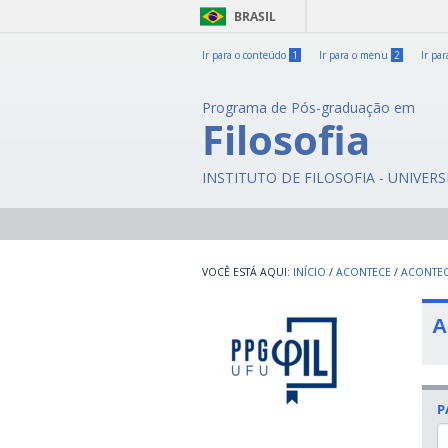
BRASIL
Ir para o conteúdo
1
Ir para o menu
2
Ir pa
Programa de Pós-graduação em
Filosofia
INSTITUTO DE FILOSOFIA - UNIVER
INÍCIO
/
ACONTECE
/
ACONTE
A
P