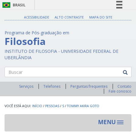
BRASIL
Simplifique!
ACESSIBILIDADE
ALTO CONTRASTE
MAPA DO SITE
Comunica BR
Programa de Pós-graduação em
Participe
Filosofia
Acesso à informação
INSTITUTO DE FILOSOFIA - UNIVERSIDADE FEDERAL DE
Legislação
UBERLÂNDIA
Canais
Buscar
Serviços
Telefones
Perguntas frequentes
Contato
Fale conosco
INÍCIO
/
PESSOAS
/
S
/
TOMMY AKIRA GOTO
MENU
Toggle
navigat