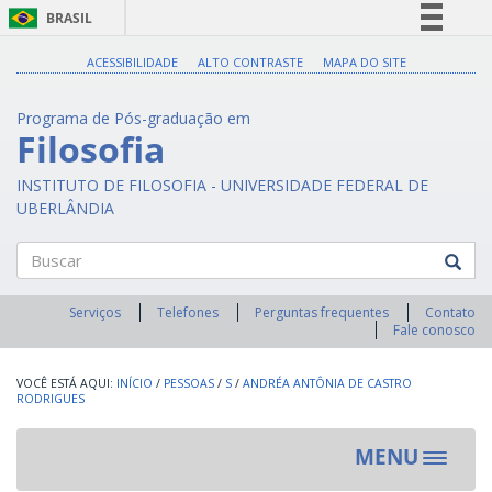
BRASIL
Simplifique!
ACESSIBILIDADE
ALTO CONTRASTE
MAPA DO SITE
Comunica BR
Programa de Pós-graduação em
Participe
Filosofia
Acesso à informação
INSTITUTO DE FILOSOFIA - UNIVERSIDADE FEDERAL DE
Legislação
UBERLÂNDIA
Canais
Buscar
Serviços
Telefones
Perguntas frequentes
Contato
Fale conosco
INÍCIO
/
PESSOAS
/
S
/
ANDRÉA ANTÔNIA DE CASTRO
RODRIGUES
MENU
Toggle
navigat