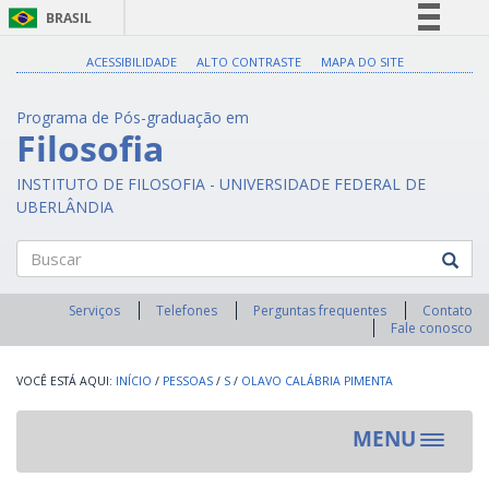
BRASIL
Simplifique!
ACESSIBILIDADE
ALTO CONTRASTE
MAPA DO SITE
Comunica BR
Programa de Pós-graduação em
Participe
Filosofia
Acesso à informação
INSTITUTO DE FILOSOFIA - UNIVERSIDADE FEDERAL DE
Legislação
UBERLÂNDIA
Canais
Buscar
Serviços
Telefones
Perguntas frequentes
Contato
Fale conosco
INÍCIO
/
PESSOAS
/
S
/
OLAVO CALÁBRIA PIMENTA
MENU
Toggle
navigat