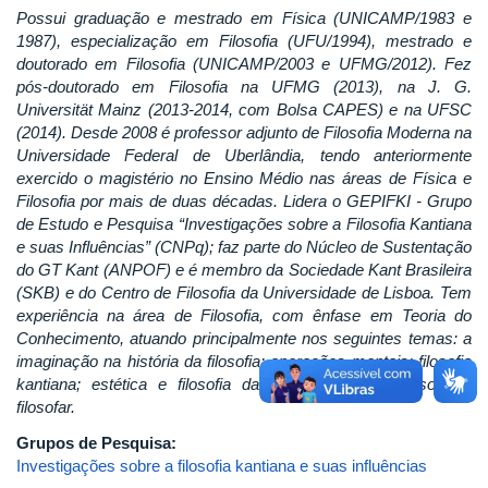
Possui graduação e mestrado em Física (UNICAMP/1983 e
1987), especialização em Filosofia (UFU/1994), mestrado e
doutorado em Filosofia (UNICAMP/2003 e UFMG/2012). Fez
pós-doutorado em Filosofia na UFMG (2013), na J. G.
Universität Mainz (2013-2014, com Bolsa CAPES) e na UFSC
(2014). Desde 2008 é professor adjunto de Filosofia Moderna na
Universidade Federal de Uberlândia, tendo anteriormente
exercido o magistério no Ensino Médio nas áreas de Física e
Filosofia por mais de duas décadas. Lidera o GEPIFKI - Grupo
de Estudo e Pesquisa “Investigações sobre a Filosofia Kantiana
e suas Influências” (CNPq); faz parte do Núcleo de Sustentação
do GT Kant (ANPOF) e é membro da Sociedade Kant Brasileira
(SKB) e do Centro de Filosofia da Universidade de Lisboa. Tem
experiência na área de Filosofia, com ênfase em Teoria do
Conhecimento, atuando principalmente nos seguintes temas: a
imaginação na história da filosofia; operações mentais; filosofia
kantiana; estética e filosofia da arte; ensino de filosofia e
filosofar.
Grupos de Pesquisa:
Investigações sobre a filosofia kantiana e suas influências