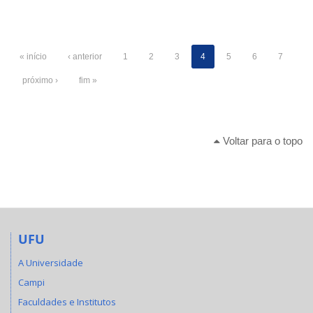
« início
‹ anterior
1
2
3
4
5
6
7
próximo ›
fim »
Voltar para o topo
UFU
A Universidade
Campi
Faculdades e Institutos