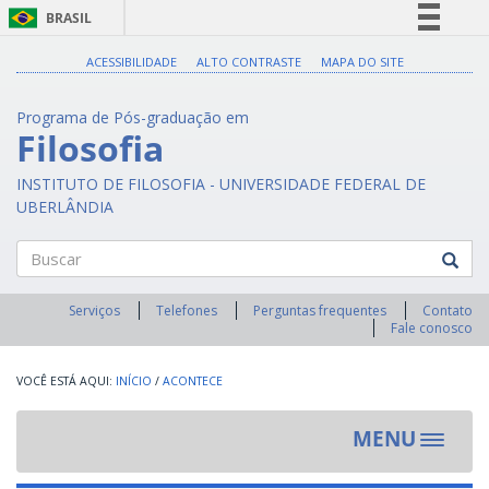
BRASIL
Simplifique!
ACESSIBILIDADE
ALTO CONTRASTE
MAPA DO SITE
Comunica BR
Programa de Pós-graduação em
Participe
Filosofia
Acesso à informação
INSTITUTO DE FILOSOFIA - UNIVERSIDADE FEDERAL DE
Legislação
UBERLÂNDIA
Canais
Buscar
Serviços
Telefones
Perguntas frequentes
Contato
Fale conosco
INÍCIO
/
ACONTECE
MENU
Toggle
navigat