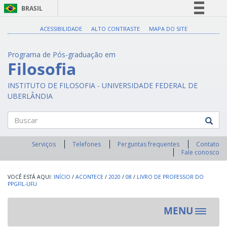
BRASIL
Simplifique!
ACESSIBILIDADE
ALTO CONTRASTE
MAPA DO SITE
Comunica BR
Programa de Pós-graduação em
Participe
Filosofia
Acesso à informação
INSTITUTO DE FILOSOFIA - UNIVERSIDADE FEDERAL DE
Legislação
UBERLÂNDIA
Canais
Buscar
Serviços
Telefones
Perguntas frequentes
Contato
Fale conosco
INÍCIO
/
ACONTECE
/
2020
/
08
/
LIVRO DE PROFESSOR DO
PPGFIL-UFU
MENU
Toggle
navigat