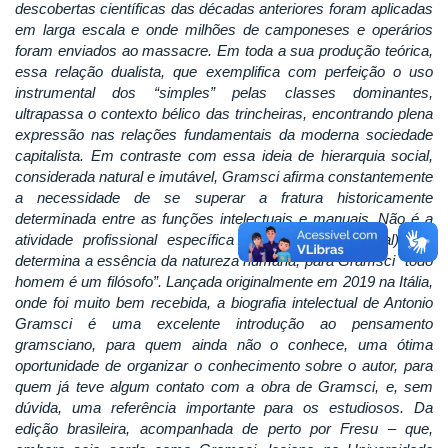
descobertas científicas das décadas anteriores foram aplicadas
em larga escala e onde milhões de camponeses e operários
foram enviados ao massacre. Em toda a sua produção teórica,
essa relação dualista, que exemplifica com perfeição o uso
instrumental dos “simples” pelas classes dominantes,
ultrapassa o contexto bélico das trincheiras, encontrando plena
expressão nas relações fundamentais da moderna sociedade
capitalista. Em contraste com essa ideia de hierarquia social,
considerada natural e imutável, Gramsci afirma constantemente
a necessidade de se superar a fratura historicamente
determinada entre as funções intelectuais e manuais. Não é a
atividade profissional específica (material ou espiritual) que
determina a essência da natureza humana, para Gramsci “todo
homem é um filósofo”. Lançada originalmente em 2019 na Itália,
onde foi muito bem recebida, a biografia intelectual de Antonio
Gramsci é uma excelente introdução ao pensamento
gramsciano, para quem ainda não o conhece, uma ótima
oportunidade de organizar o conhecimento sobre o autor, para
quem já teve algum contato com a obra de Gramsci, e, sem
dúvida, uma referência importante para os estudiosos. Da
edição brasileira, acompanhada de perto por Fresu – que,