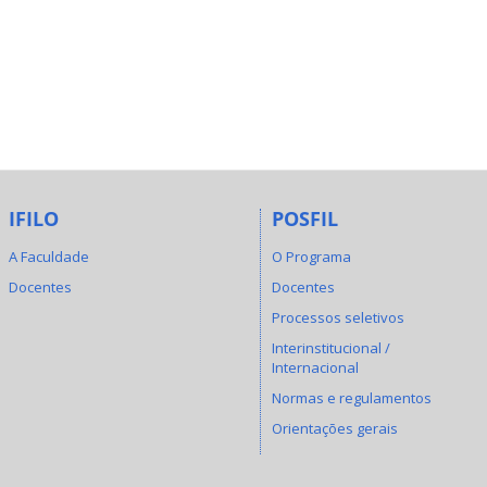
IFILO
POSFIL
A Faculdade
O Programa
Docentes
Docentes
Processos seletivos
Interinstitucional /
Internacional
Normas e regulamentos
Orientações gerais