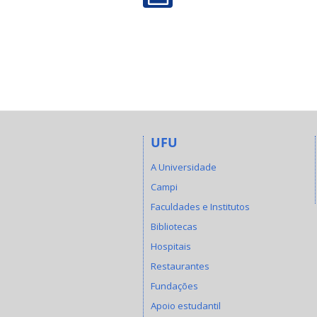
UFU
A Universidade
Campi
Faculdades e Institutos
Bibliotecas
Hospitais
Restaurantes
Fundações
Apoio estudantil