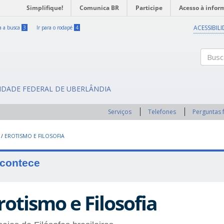
Simplifique!
Comunica BR
Participe
Acesso à infor
ACESSIBIL
ra a busca
3
Ir para o rodapé
4
Buscar
SIDADE FEDERAL DE UBERLÂNDIA
Serviços
Telefones
Perguntas 
/
EROTISMO E FILOSOFIA
contece
rotismo e Filosofia