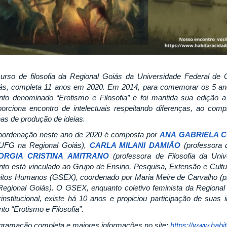
urso de filosofia da Regional Goiás da Universidade Federal de
ás, completa 11 anos em 2020. Em 2014, para comemorar os 5 anos 
nto denominado “Erotismo e Filosofia” e foi mantida sua edição
porciona encontro de intelectuais respeitando diferenças, ao c
nas de produção de ideias.
oordenação neste ano de 2020 é composta por
ANA GABRIELA 
UFG na Regional Goiás),
CARLA MILANI DAMIÃO
(professora 
ORGIA CRISTINA AMITRANO
(professora de Filosofia da Univ
nto está vinculado ao Grupo de Ensino, Pesquisa, Extensão e Cultu
eitos Humanos (GSEX), coordenado por Maria Meire de Carvalho (p
Regional Goiás). O GSEX, enquanto coletivo feminista da Regional G
erinstitucional, existe há 10 anos e propiciou participação de sua
to “Erotismo e Filosofia”.
gramação completa e maiores informações no site:
https://www.habi