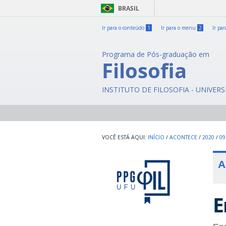
BRASIL
Ir para o conteúdo
1
Ir para o menu
2
Ir pa
Programa de Pós-graduação em
Filosofia
INSTITUTO DE FILOSOFIA - UNIVER
INÍCIO
/
ACONTECE
/
2020
/
09
A
E