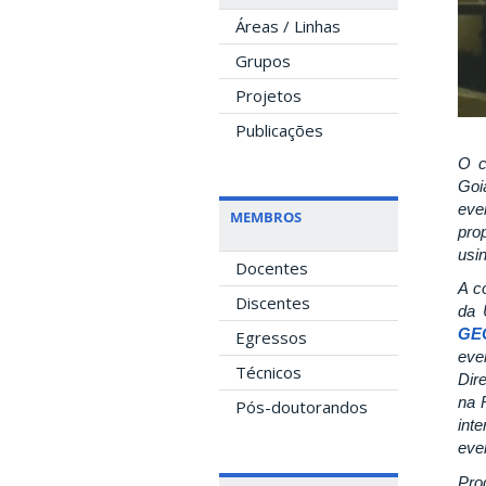
Áreas / Linhas
Grupos
Projetos
Publicações
O c
Goi
eve
MEMBROS
pro
usi
Docentes
A c
Discentes
da 
GE
Egressos
eve
Técnicos
Dir
na 
Pós-doutorandos
int
even
Pro