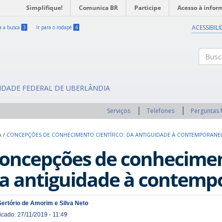
Simplifique!
Comunica BR
Participe
Acesso à infor
ACESSIBIL
ra a busca
3
Ir para o rodapé
4
Buscar
SIDADE FEDERAL DE UBERLÂNDIA
Serviços
Telefones
Perguntas 
A
/
CONCEPÇÕES DE CONHECIMENTO CIENTÍFICO: DA ANTIGUIDADE À CONTEMPORANE
oncepções de conheciment
a antiguidade à contemp
Sertório de Amorim e Silva Neto
icado: 27/11/2019 - 11:49