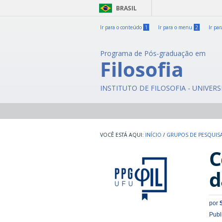
BRASIL
Ir para o conteúdo
1
Ir para o menu
2
Ir pa
Programa de Pós-graduação em
Filosofia
INSTITUTO DE FILOSOFIA - UNIVER
INÍCIO
/
GRUPOS DE PESQUIS
C
d
por
Publ