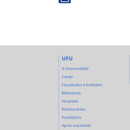
UFU
A Universidade
Campi
Faculdades e Institutos
Bibliotecas
Hospitais
Restaurantes
Fundações
Apoio estudantil