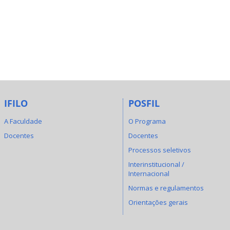
IFILO
POSFIL
A Faculdade
O Programa
Docentes
Docentes
Processos seletivos
Interinstitucional /
Internacional
Normas e regulamentos
Orientações gerais