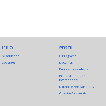
IFILO
POSFIL
A Faculdade
O Programa
Docentes
Docentes
Processos seletivos
Interinstitucional /
Internacional
Normas e regulamentos
Orientações gerais