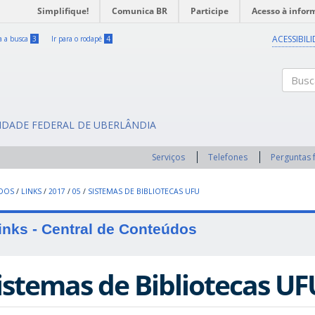
Simplifique!
Comunica BR
Participe
Acesso à infor
ACESSIBIL
ra a busca
3
Ir para o rodapé
4
Buscar
SIDADE FEDERAL DE UBERLÂNDIA
Serviços
Telefones
Perguntas 
UDOS
/
LINKS
/
2017
/
05
/
SISTEMAS DE BIBLIOTECAS UFU
inks - Central de Conteúdos
istemas de Bibliotecas UF