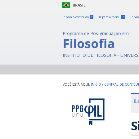
BRASIL
Ir para o conteúdo
1
Ir para o menu
2
Ir pa
Programa de Pós-graduação em
Filosofia
INSTITUTO DE FILOSOFIA - UNIVER
INÍCIO
/
CENTRAL DE CONTE
L
S