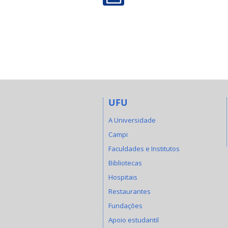
UFU
A Universidade
Campi
Faculdades e Institutos
Bibliotecas
Hospitais
Restaurantes
Fundações
Apoio estudantil