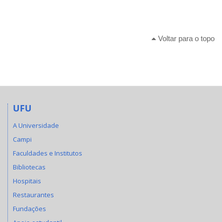
Voltar para o topo
UFU
A Universidade
Campi
Faculdades e Institutos
Bibliotecas
Hospitais
Restaurantes
Fundações