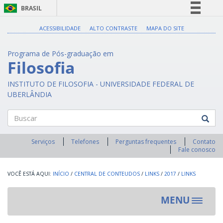
BRASIL
Simplifique!
ACESSIBILIDADE
ALTO CONTRASTE
MAPA DO SITE
Comunica BR
Programa de Pós-graduação em
Participe
Filosofia
Acesso à informação
INSTITUTO DE FILOSOFIA - UNIVERSIDADE FEDERAL DE
Legislação
UBERLÂNDIA
Canais
Buscar
Serviços
Telefones
Perguntas frequentes
Contato
Fale conosco
INÍCIO
/
CENTRAL DE CONTEUDOS
/
LINKS
/
2017
/
LINKS
MENU
Toggle
navigat