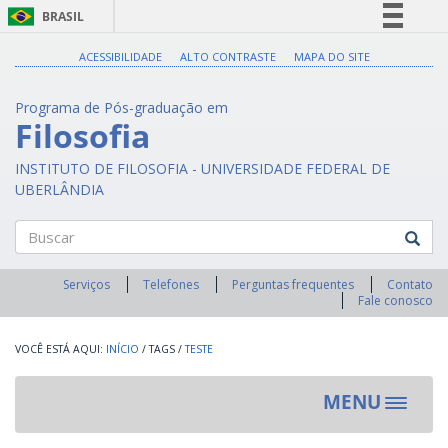
BRASIL
Simplifique!
ACESSIBILIDADE
ALTO CONTRASTE
MAPA DO SITE
Comunica BR
Programa de Pós-graduação em
Participe
Filosofia
Acesso à informação
INSTITUTO DE FILOSOFIA - UNIVERSIDADE FEDERAL DE
Legislação
UBERLÂNDIA
Canais
Buscar
Serviços
Telefones
Perguntas frequentes
Contato
Fale conosco
INÍCIO
/
TAGS
/
TESTE
MENU
Toggle
navigat