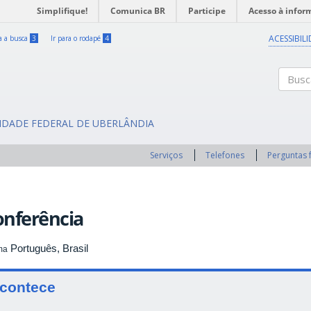
Simplifique!
Comunica BR
Participe
Acesso à infor
ACESSIBIL
ra a busca
3
Ir para o rodapé
4
Buscar
SIDADE FEDERAL DE UBERLÂNDIA
Serviços
Telefones
Perguntas 
onferência
Português, Brasil
ma
contece