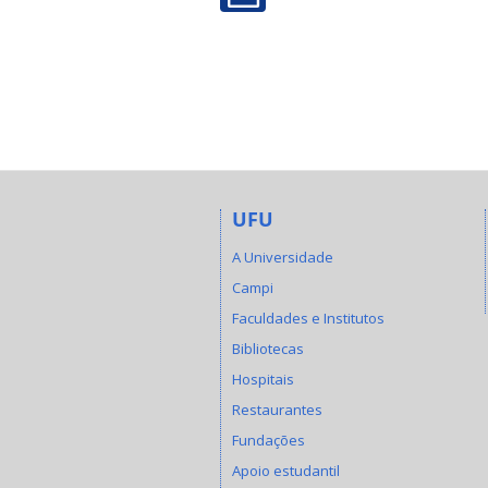
UFU
A Universidade
Campi
Faculdades e Institutos
Bibliotecas
Hospitais
Restaurantes
Fundações
Apoio estudantil