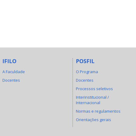
IFILO
POSFIL
A Faculdade
O Programa
Docentes
Docentes
Processos seletivos
Interinstitucional /
Internacional
Normas e regulamentos
Orientações gerais