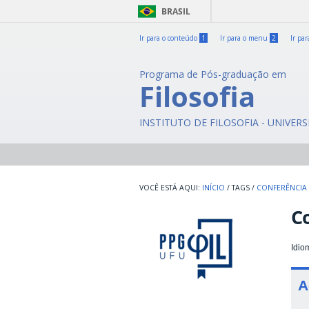
BRASIL
Ir para o conteúdo
1
Ir para o menu
2
Ir pa
Programa de Pós-graduação em
Filosofia
INSTITUTO DE FILOSOFIA - UNIVER
INÍCIO
/
TAGS
/
CONFERÊNCIA
C
Idio
A