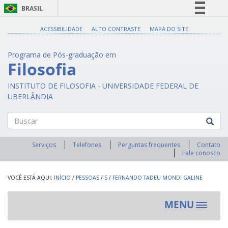
BRASIL
Simplifique!
ACESSIBILIDADE
ALTO CONTRASTE
MAPA DO SITE
Comunica BR
Programa de Pós-graduação em
Participe
Filosofia
Acesso à informação
INSTITUTO DE FILOSOFIA - UNIVERSIDADE FEDERAL DE
Legislação
UBERLÂNDIA
Canais
Buscar
Serviços
Telefones
Perguntas frequentes
Contato
Fale conosco
INÍCIO
/
PESSOAS
/
S
/
FERNANDO TADEU MONDI GALINE
MENU
Toggle
navigat