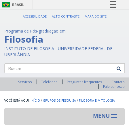
BRASIL
Simplifique!
ACESSIBILIDADE
ALTO CONTRASTE
MAPA DO SITE
Comunica BR
Programa de Pós-graduação em
Participe
Filosofia
Acesso à informação
INSTITUTO DE FILOSOFIA - UNIVERSIDADE FEDERAL DE
Legislação
UBERLÂNDIA
Canais
Buscar
Serviços
Telefones
Perguntas frequentes
Contato
Fale conosco
INÍCIO
/
GRUPOS DE PESQUISA
/
FILOSOFIA E MITOLOGIA
MENU
Toggle
navigat