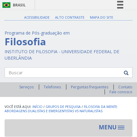
BRASIL
Simplifique!
ACESSIBILIDADE
ALTO CONTRASTE
MAPA DO SITE
Comunica BR
Programa de Pós-graduação em
Participe
Filosofia
Acesso à informação
INSTITUTO DE FILOSOFIA - UNIVERSIDADE FEDERAL DE
Legislação
UBERLÂNDIA
Canais
Buscar
Serviços
Telefones
Perguntas frequentes
Contato
Fale conosco
INÍCIO
/
GRUPOS DE PESQUISA
/
FILOSOFIA DA MENTE:
ABORDAGENS DUALISTAS E EMERGENTISTAS VS NATURALISTAS
MENU
Toggle
navigat