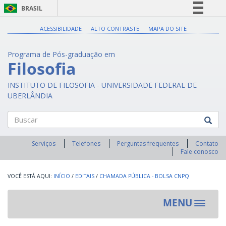
BRASIL
Simplifique!
ACESSIBILIDADE
ALTO CONTRASTE
MAPA DO SITE
Comunica BR
Programa de Pós-graduação em
Participe
Filosofia
Acesso à informação
INSTITUTO DE FILOSOFIA - UNIVERSIDADE FEDERAL DE
Legislação
UBERLÂNDIA
Canais
Buscar
Serviços
Telefones
Perguntas frequentes
Contato
Fale conosco
INÍCIO
/
EDITAIS
/
CHAMADA PÚBLICA - BOLSA CNPQ
MENU
Toggle
navigat