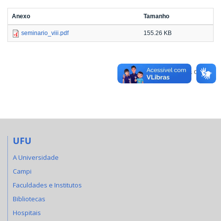
Anexo
Tamanho
seminario_viii.pdf
155.26 KB
Voltar para o topo
UFU
A Universidade
Campi
Faculdades e Institutos
Bibliotecas
Hospitais