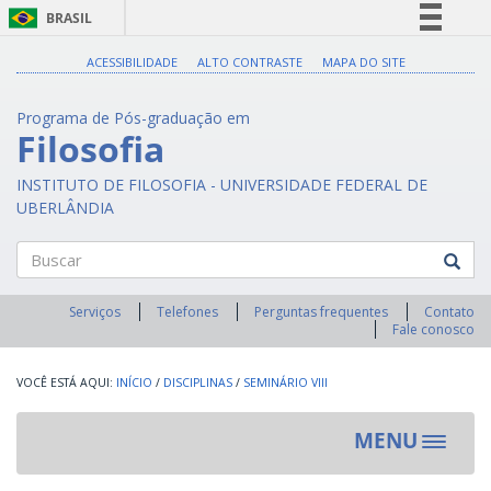
BRASIL
Simplifique!
ACESSIBILIDADE
ALTO CONTRASTE
MAPA DO SITE
Comunica BR
Programa de Pós-graduação em
Participe
Filosofia
Acesso à informação
INSTITUTO DE FILOSOFIA - UNIVERSIDADE FEDERAL DE
Legislação
UBERLÂNDIA
Canais
Buscar
Serviços
Telefones
Perguntas frequentes
Contato
Fale conosco
INÍCIO
/
DISCIPLINAS
/
SEMINÁRIO VIII
MENU
Toggle
navigat