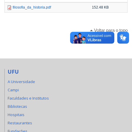
filosofia_da_historia.pdf
152.48 KB
Voltar para o topo
UFU
A Universidade
Campi
Faculdades e Institutos
Bibliotecas
Hospitais
Restaurantes
Fundações