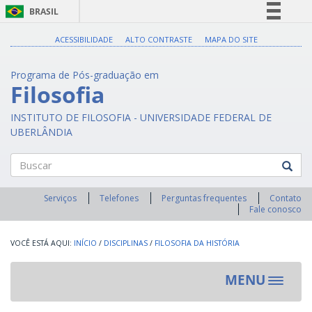
BRASIL
Simplifique!
ACESSIBILIDADE
ALTO CONTRASTE
MAPA DO SITE
Comunica BR
Programa de Pós-graduação em
Participe
Filosofia
Acesso à informação
INSTITUTO DE FILOSOFIA - UNIVERSIDADE FEDERAL DE
Legislação
UBERLÂNDIA
Canais
Buscar
Serviços
Telefones
Perguntas frequentes
Contato
Fale conosco
INÍCIO
/
DISCIPLINAS
/
FILOSOFIA DA HISTÓRIA
MENU
Toggle
navigat