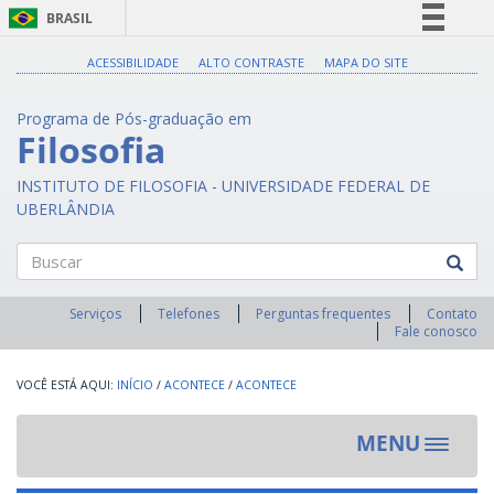
BRASIL
Simplifique!
ACESSIBILIDADE
ALTO CONTRASTE
MAPA DO SITE
Comunica BR
Programa de Pós-graduação em
Participe
Filosofia
Acesso à informação
INSTITUTO DE FILOSOFIA - UNIVERSIDADE FEDERAL DE
Legislação
UBERLÂNDIA
Canais
Buscar
Serviços
Telefones
Perguntas frequentes
Contato
Fale conosco
INÍCIO
/
ACONTECE
/
ACONTECE
MENU
Toggle
navigat