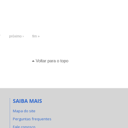
7
próximo ›
fim »
Voltar para o topo
SAIBA MAIS
Mapa do site
Perguntas frequentes
Fale conosco