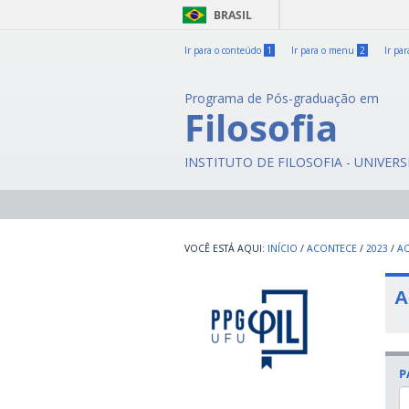
BRASIL
Ir para o conteúdo
1
Ir para o menu
2
Ir pa
Programa de Pós-graduação em
Filosofia
INSTITUTO DE FILOSOFIA - UNIVER
INÍCIO
/
ACONTECE
/
2023
/
A
A
P