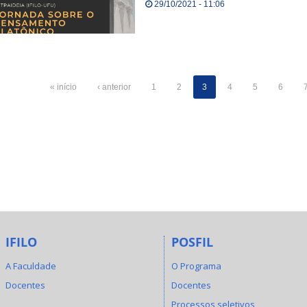
29/10/2021 - 11:06
« início
‹ anterior
1
2
3
4
5
6
IFILO
POSFIL
A Faculdade
O Programa
Docentes
Docentes
Processos seletivos