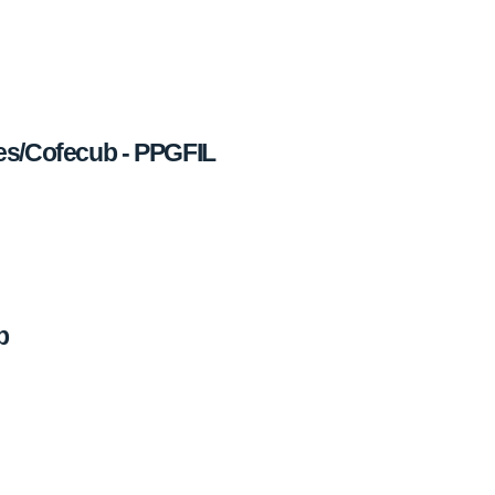
es/Cofecub - PPGFIL
b