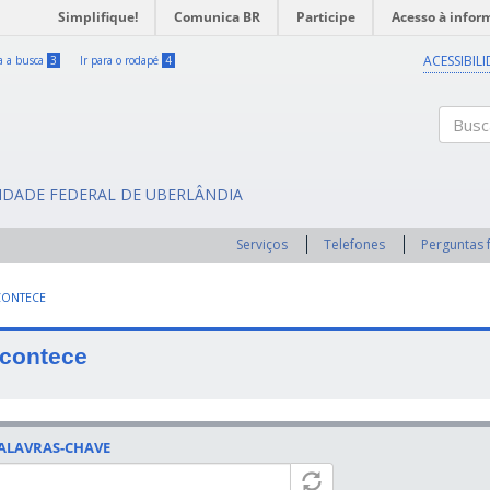
Simplifique!
Comunica BR
Participe
Acesso à infor
ACESSIBIL
ra a busca
3
Ir para o rodapé
4
Buscar
SIDADE FEDERAL DE UBERLÂNDIA
Serviços
Telefones
Perguntas 
CONTECE
contece
ALAVRAS-CHAVE