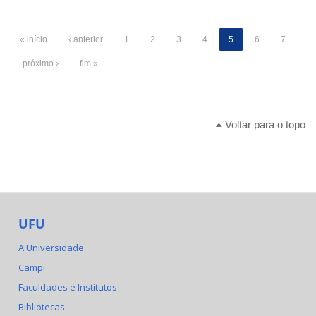
« início
‹ anterior
1
2
3
4
5
6
7
próximo ›
fim »
Voltar para o topo
UFU
A Universidade
Campi
Faculdades e Institutos
Bibliotecas