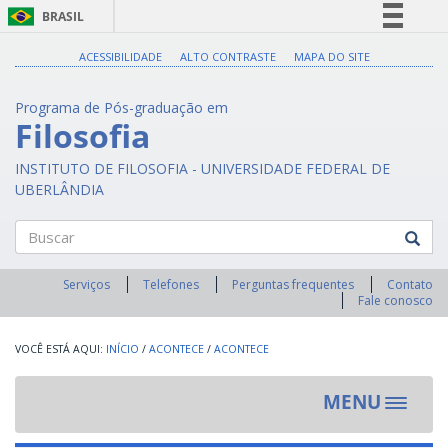
BRASIL
Simplifique!
ACESSIBILIDADE
ALTO CONTRASTE
MAPA DO SITE
Comunica BR
Programa de Pós-graduação em
Participe
Filosofia
Acesso à informação
INSTITUTO DE FILOSOFIA - UNIVERSIDADE FEDERAL DE
Legislação
UBERLÂNDIA
Canais
Buscar
Serviços
Telefones
Perguntas frequentes
Contato
Fale conosco
INÍCIO
/
ACONTECE
/
ACONTECE
MENU
Toggle
navigat